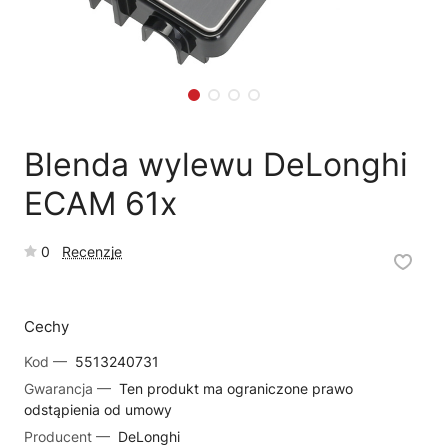
🗹
Reklamacja naprawy
📦
Reklamacja towaru
Blenda wylewu DeLonghi
ECAM 61x
0
Recenzje
Cechy
Kod —
5513240731
Gwarancja —
Ten produkt ma ograniczone prawo
odstąpienia od umowy
Producent —
DeLonghi