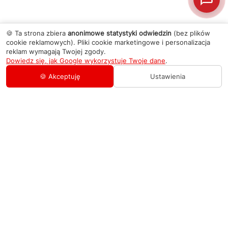
🍪 Ta strona zbiera
anonimowe statystyki odwiedzin
(bez plików
cookie reklamowych). Pliki cookie marketingowe i personalizacja
reklam wymagają Twojej zgody.
Dowiedz się, jak Google wykorzystuje Twoje dane
.
🍪 Akceptuję
Ustawienia
AGD Group
O firmie
Pomoc
Nowości
Zamówienie i płatność
Kontakty
Promocje
Zasady dostawy urządzeń
+48 459 568 444
Kontakt
info@agdgroup.pl
Regulamin usług serwisowych