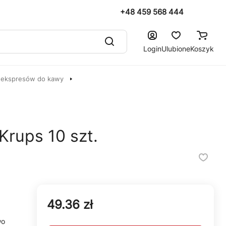
+48 459 568 444
Login
Ulubione
Koszyk
 ekspresów do kawy
Krups 10 szt.
49.36 zł
wo