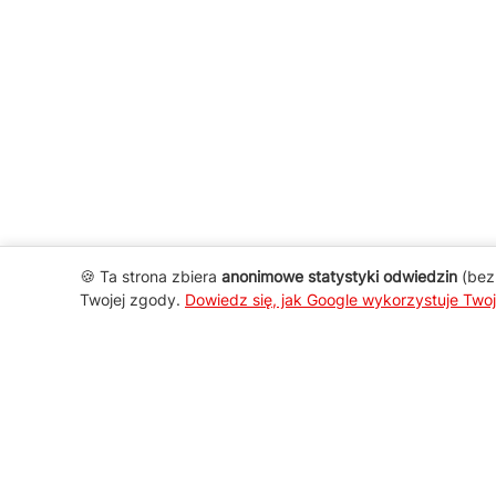
🍪 Ta strona zbiera
anonimowe statystyki odwiedzin
(bez 
Twojej zgody.
Dowiedz się, jak Google wykorzystuje Two
AGD Group
O firmie