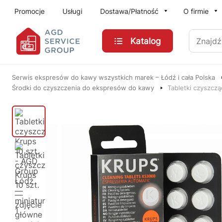
Przejdź do treści głównej
Promocje
Usługi
Dostawa/Płatność
O firmie
Znajdź
Katalog
Serwis ekspresów do kawy wszystkich marek – Łódź i cała Polska
Środki do czyszczenia do ekspresów do kawy
Tabletki czyszczą