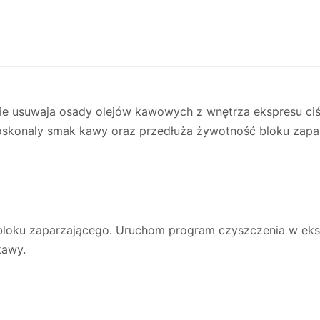
nie usuwaja osady olejów kawowych z wnętrza ekspresu ci
oskonaly smak kawy oraz przedłuża żywotność bloku zapa
bloku zaparzającego. Uruchom program czyszczenia w eksp
kawy.