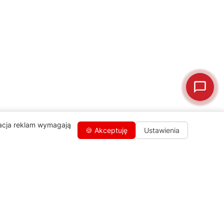
🛒
Jak kupić w sklepie?
🧴
Odkamienianie
🗹
Reklamacja naprawy
📦
Reklamacja towaru
zacja reklam wymagają
🍪 Akceptuję
Ustawienia
Kontakty
+48 459 568 444