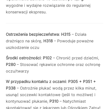
wygodne i wydajne rozwiązanie do regularnej
konserwacji ekspresu.
Ostrzeżenia bezpieczeństwa
:
H315
– Działa
drażniąco na skórę,
H318
– Powoduje poważne
uszkodzenie oczu
Środki ostrożności
:
P102
– Chronić przed dziećmi,
P280
– Stosować rękawice ochronne oraz ochronę
oczu/twarzy
W przypadku kontaktu z oczami
:
P305 + P351 +
P338
– Ostrożnie płukać wodą przez kilka minut,
usunąć soczewki kontaktowe (jeśli to możliwe) i
kontynuować płukanie,
P310
– Natychmiast
skontaktować się z lekarzem lub Ośrodkiem Zatruć