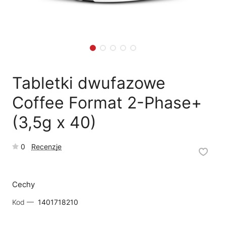
🛒
Jak kupić w sklepie?
🧴
Odkamienianie
🗹
Reklamacja naprawy
📦
Reklamacja towaru
Tabletki dwufazowe
Coffee Format 2-Phase+
(3,5g x 40)
0
Recenzje
Cechy
Kod —
1401718210