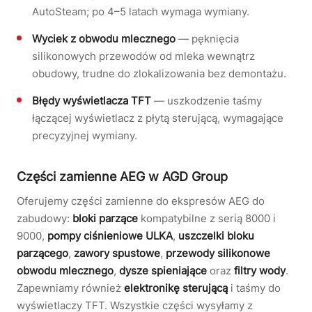
AutoSteam; po 4–5 latach wymaga wymiany.
Wyciek z obwodu mlecznego
— pęknięcia
silikonowych przewodów od mleka wewnątrz
obudowy, trudne do zlokalizowania bez demontażu.
Błędy wyświetlacza TFT
— uszkodzenie taśmy
łączącej wyświetlacz z płytą sterującą, wymagające
precyzyjnej wymiany.
Części zamienne AEG w AGD Group
Oferujemy części zamienne do ekspresów AEG do
zabudowy:
bloki parzące
kompatybilne z serią 8000 i
9000,
pompy ciśnieniowe ULKA
,
uszczelki bloku
parzącego
,
zawory spustowe
,
przewody silikonowe
obwodu mlecznego
,
dysze spieniające
oraz
filtry wody
.
Zapewniamy również
elektronikę sterującą
i taśmy do
wyświetlaczy TFT. Wszystkie części wysyłamy z