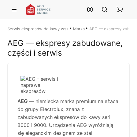
Przejdź do treści głównej
Serwis ekspresów do kawy wszystkich marek – Łódź i cała Polska
Marka
AEG — ekspresy zabudow
Justyna — konsultant AI
AEG — ekspresy zabudowane,
AGD Group • eksperci od ekspresów
części i serwis
☕
Cześć! Jestem Justyna
Pomogę Ci z ekspresem do kawy — sprawdzenie, naprawa, części
zamienne lub złożenie zamówienia.
🔎
Status naprawy
🔧
Jak oddać do naprawy?
AEG
— niemiecka marka premium należąca
do grupy Electrolux, znana z
💰
Ile kosztuje naprawa?
☕
Ekspres nie działa
zabudowanych ekspresów do kawy serii
🛠
Szukam części
📖
Instrukcja obsługi
8000 i 9000. Urządzenia AEG wyróżniają
się eleganckim designem ze stali
🛒
Jak kupić w sklepie?
🧴
Odkamienianie