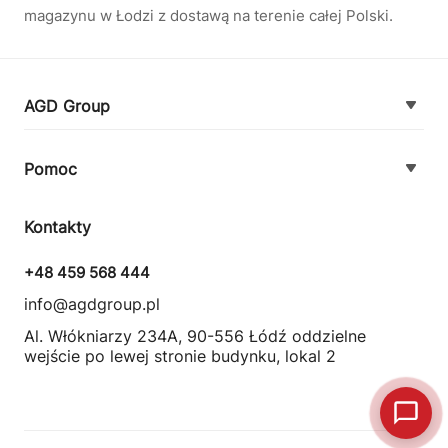
magazynu w Łodzi z dostawą na terenie całej Polski.
AGD Group
O firmie
Pomoc
Nowości
Zamówienie i płatność
Kontakty
Promocje
Zasady dostawy urządzeń
+48 459 568 444
Kontakt
info@agdgroup.pl
Regulamin usług serwisowych
Al. Włókniarzy 234A, 90-556 Łódź oddzielne
wejście po lewej stronie budynku, lokal 2
Wymiana i zwrot towaru