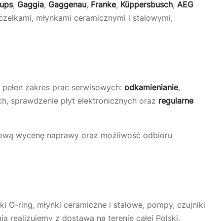
rups
,
Gaggia
,
Gaggenau
,
Franke
,
Küppersbusch
,
AEG
czelkami, młynkami ceramicznymi i stalowymi,
y pełen zakres prac serwisowych:
odkamienianie
,
h, sprawdzenie płyt elektronicznych oraz
regularne
ową wycenę naprawy oraz możliwość odbioru
i O-ring, młynki ceramiczne i stalowe, pompy, czujniki
a realizujemy z dostawą na terenie całej Polski.