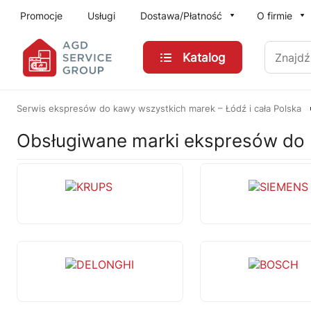
Przejdź do treści głównej
Promocje
Usługi
Dostawa/Płatność
O firmie
Znajdź
Katalog
Serwis ekspresów do kawy wszystkich marek – Łódź i cała Polska
Obsługiwane marki ekspresów do 
KRUPS
SIEM
DELONGHI
BOS