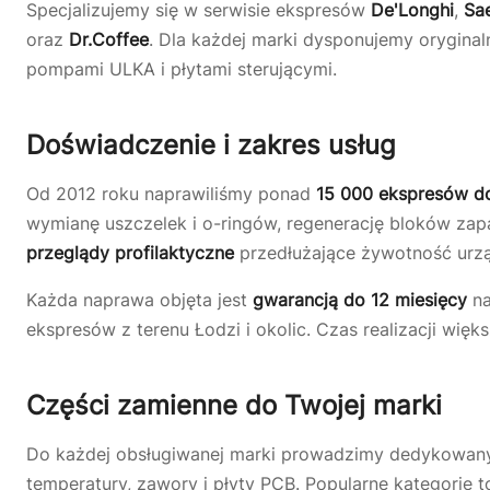
Specjalizujemy się w serwisie ekspresów
De'Longhi
,
Sa
oraz
Dr.Coffee
. Dla każdej marki dysponujemy orygina
pompami ULKA i płytami sterującymi.
Doświadczenie i zakres usług
Od 2012 roku naprawiliśmy ponad
15 000 ekspresów d
wymianę uszczelek i o-ringów, regenerację bloków za
przeglądy profilaktyczne
przedłużające żywotność urzą
Każda naprawa objęta jest
gwarancją do 12 miesięcy
na
ekspresów z terenu Łodzi i okolic. Czas realizacji wię
Części zamienne do Twojej marki
Do każdej obsługiwanej marki prowadzimy dedykowa
temperatury, zawory i płyty PCB. Popularne kategorie t