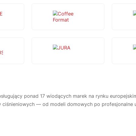
OFFEE
Coffee Format
PERSBUSCH
JURA
sługujący ponad 17 wiodących marek na rynku europejskim.
 ciśnieniowych — od modeli domowych po profesjonalne u