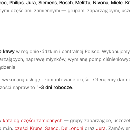
eco
,
Philips
,
Jura
,
Siemens
,
Bosch
,
Melitta
,
Nivona
,
Miele
,
K
lnymi częściami zamiennymi — grupami zaparzającymi, usz
o kawy
w regionie łódzkim i centralnej Polsce. Wykonujem
parzających, naprawę młynków, wymianę pomp ciśnieniowyc
dzenia.
 wykonaną usługę i zamontowane części. Oferujemy darm
kszości napraw to
1–3 dni robocze
.
ny
katalog części zamiennych
— grupy zaparzające, uszczelk
o m.in.
części Krups
,
Saeco
,
De'Longhi
oraz
Jura
. Zamówieni