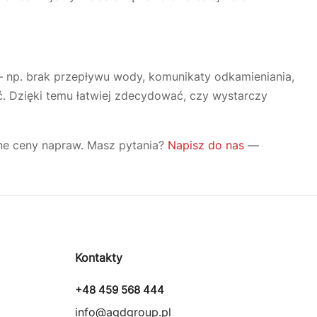
Justyna — konsultant AI
AGD Group • eksperci od ekspresów
 np. brak przepływu wody, komunikaty odkamieniania,
ć. Dzięki temu łatwiej zdecydować, czy wystarczy
☕
Cześć! Jestem Justyna
ne ceny napraw. Masz pytania?
Napisz do nas
—
Pomogę Ci z ekspresem do kawy — sprawdzenie,
naprawa, części zamienne lub złożenie zamówienia.
Jak oddać do
🔎
Status naprawy
🔧
naprawy?
💰
Ile kosztuje naprawa?
☕
Ekspres nie działa
Kontakty
🛠
Szukam części
📖
Instrukcja obsługi
+48 459 568 444
🛒
Jak kupić w sklepie?
🧴
Odkamienianie
info@agdgroup.pl