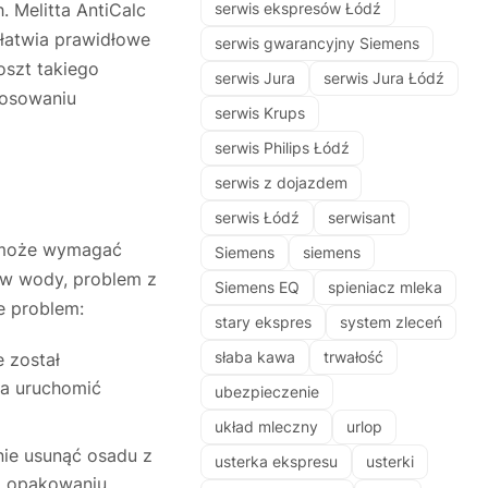
Melitta AntiCalc
serwis ekspresów Łódź
ułatwia prawidłowe
serwis gwarancyjny Siemens
oszt takiego
serwis Jura
serwis Jura Łódź
tosowaniu
serwis Krups
serwis Philips Łódź
serwis z dojazdem
serwis Łódź
serwisant
s może wymagać
Siemens
siemens
yw wody, problem z
Siemens EQ
spieniacz mleka
e problem:
stary ekspres
system zleceń
słaba kawa
trwałość
 został
ba uruchomić
ubezpieczenie
układ mleczny
urlop
nie usunąć osadu z
usterka ekspresu
usterki
na opakowaniu