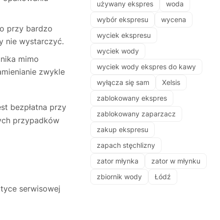
używany ekspres
woda
wybór ekspresu
wycena
bo przy bardzo
wyciek ekspresu
 nie wystarczyć.
wyciek wody
 znika mimo
wyciek wody ekspres do kawy
amienianie zwykle
wyłącza się sam
Xelsis
zablokowany ekspres
est bezpłatna przy
zablokowany zaparzacz
 tych przypadków
zakup ekspresu
zapach stęchlizny
zator młynka
zator w młynku
zbiornik wody
Łódź
ktyce serwisowej