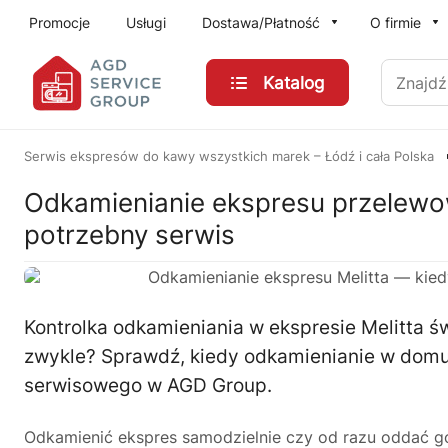
Przejdź do treści głównej
Promocje
Usługi
Dostawa/Płatność
O firmie
Znajdź
Katalog
Serwis ekspresów do kawy wszystkich marek – Łódź i cała Polska
Odkamienianie ekspresu przelewo
potrzebny serwis
Kontrolka odkamieniania w ekspresie Melitta św
zwykle? Sprawdź, kiedy odkamienianie w domu
serwisowego w AGD Group.
Odkamienić ekspres samodzielnie czy od razu oddać g