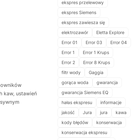
ekspres przelewowy
ekspres Siemens
ekspres zawiesza się
elektrozawór
Eletta Explore
Error 01
Error 03
Error 04
Error 1
Error 1 Krups
Error 2
Error 8 Krups
filtr wody
Gaggia
gorąca woda
gwarancja
tkowników
gwarancja Siemens EQ
h kaw, ustawień
ensywnym
hałas ekspresu
informacje
jakość
Jura
jura
kawa
kody błędów
konserwacja
konserwacja ekspresu