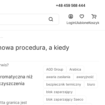
+48 459 568 444
Login
Ulubione
Koszyk
..
owa procedura, a kiedy
AGD Group
Arabica
 aromatyczna niż
awaria zasilania
awaryjność
czyszczenia
bezpiecznik termiczny
biuro
blok zaparzający
blok zaparzający Saeco
ta granica jest