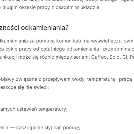
o długim okresie pracy z osadem w układzie.
czności odkamieniania?
odkamieniania za pomocą komunikatu na wyświetlaczu, sy
cza cykle pracy od ostatniego odkamieniania i przypomina 
acji może się różnić między seriami Caffeo, Solo, CI, Pa
ć objawy związane z przepływem wody, temperaturą i pra
eszcze się nie świeci:
samych ustawień temperatury;
zenia — szczególnie słychać pompę;