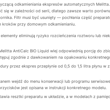
tyczącą odkamieniania ekspresów automatycznych Melitta.
się w zależności od serii, dlatego zawsze warto porównać
ornika. Filtr musi być usunięty — pochłania część preparat
ych kroków przy domowym odkamienianiu.
 elementy eliminują ryzyko rozcieńczenia roztworu lub ni
elitta AntiCalc BIO Liquid wlej odpowiednią porcję do zbior
tępuj zgodnie z dawkowaniem na opakowaniu konkretnego
ry przez ekspres przepłynie od 0,5 do 1,5 litra płynu w z
anem wejdź do menu konserwacji lub programu serwisowe
rzycisków jest opisana w instrukcji konkretnego modelu.
tawia resztki preparatu w układzie, a w modelach z pami