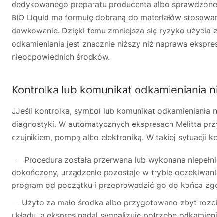
dedykowanego preparatu producenta albo sprawdzoneg
BIO Liquid ma formułę dobraną do materiałów stosowan
dawkowanie. Dzięki temu zmniejsza się ryzyko użycia
odkamieniania jest znacznie niższy niż naprawa ekspre
nieodpowiednich środków.
Kontrolka lub komunikat odkamieniania n
JJeśli kontrolka, symbol lub komunikat odkamieniani
diagnostyki. W automatycznych ekspresach Melitta prz
czujnikiem, pompą albo elektroniką. W takiej sytuacji 
Procedura została przerwana lub wykonana niepełnie
dokończony, urządzenie pozostaje w trybie oczekiwania
program od początku i przeprowadzić go do końca zgod
Użyto za mało środka albo przygotowano zbyt rozci
układu, a ekspres nadal sygnalizuje potrzebę odkamie