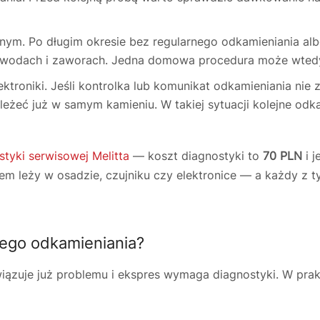
nym. Po długim okresie bez regularnego odkamieniania al
ewodach i zaworach. Jedna domowa procedura może wtedy
troniki. Jeśli kontrolka lub komunikat odkamieniania nie
eżeć już w samym kamieniu. W takiej sytuacji kolejne odk
styki serwisowej Melitta
— koszt diagnostyki to
70 PLN
i j
blem leży w osadzie, czujniku czy elektronice — a każdy z
ego odkamieniania?
iązuje już problemu i ekspres wymaga diagnostyki. W pra