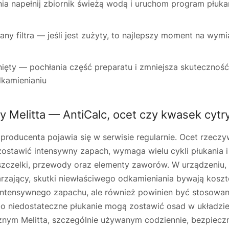
ia napełnij zbiornik świeżą wodą i uruchom program płuka
y filtra — jeśli jest zużyty, to najlepszy moment na wymi
sunięty — pochłania część preparatu i zmniejsza skutecznoś
kamienianiu
 Melitta — AntiCalc, ocet czy kwasek cyt
roducenta pojawia się w serwisie regularnie. Ocet rzeczy
stawić intensywny zapach, wymaga wielu cykli płukania 
zczelki, przewody oraz elementy zaworów. W urządzeniu
rzający, skutki niewłaściwego odkamieniania bywają kosz
k intensywnego zapachu, ale również powinien być stosowan
o niedostateczne płukanie mogą zostawić osad w układzie 
nym Melitta, szczególnie używanym codziennie, bezpieczn