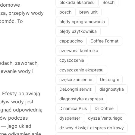
blokada ekspresu
Bosch
e, domowe
bosch
brew unit
bsza, przepływ wody
 pomóc. To
błędy oprogramowania
błędy użytkownika
cappuccino
Coffee Format
czerwona kontrolka
czyszczenie
odach, zaworach,
czyszczenie ekspresu
zewanie wody i
części zamienne
DeLonghi
DeLonghi serwis
diagnostyka
 Efekty pojawiają
diagnostyka ekspresu
epływ wody jest
Dinamica Plus
Dr Coffee
ągnąć odpowiednią
dów podczas
dyspenser
dysza Venturiego
 — jego układ
dziwny dźwięk ekspres do kawy
rne odkamienianie