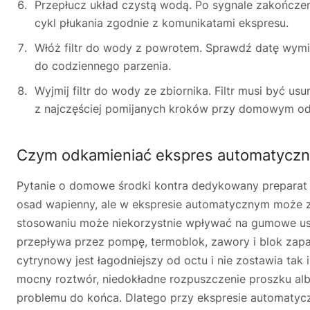
Przepłucz układ czystą wodą. Po sygnale zakończen
cykl płukania zgodnie z komunikatami ekspresu.
Włóż filtr do wody z powrotem. Sprawdź datę wymian
do codziennego parzenia.
Wyjmij filtr do wody ze zbiornika. Filtr musi być u
z najczęściej pomijanych kroków przy domowym od
Czym odkamieniać ekspres automatyczny
Pytanie o domowe środki kontra dedykowany preparat p
osad wapienny, ale w ekspresie automatycznym może zo
stosowaniu może niekorzystnie wpływać na gumowe us
przepływa przez pompę, termoblok, zawory i blok zapa
cytrynowy jest łagodniejszy od octu i nie zostawia ta
mocny roztwór, niedokładne rozpuszczenie proszku alb
problemu do końca. Dlatego przy ekspresie automatycz