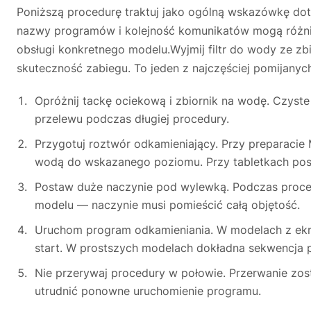
Poniższą procedurę traktuj jako ogólną wskazówkę do
nazwy programów i kolejność komunikatów mogą różnić 
obsługi konkretnego modelu.Wyjmij filtr do wody ze zbi
skuteczność zabiegu. To jeden z najczęściej pomijan
Opróżnij tackę ociekową i zbiornik na wodę. Czyste
przelewu podczas długiej procedury.
Przygotuj roztwór odkamieniający. Przy preparacie M
wodą do wskazanego poziomu. Przy tabletkach pos
Postaw duże naczynie pod wylewką. Podczas procedu
modelu — naczynie musi pomieścić całą objętość.
Uruchom program odkamieniania. W modelach z ekr
start. W prostszych modelach dokładna sekwencja p
Nie przerywaj procedury w połowie. Przerwanie zos
utrudnić ponowne uruchomienie programu.