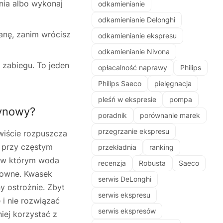
nia albo wykonaj
odkamienianie
odkamienianie Delonghi
anę, zanim wrócisz
odkamienianie ekspresu
odkamienianie Nivona
ć zabiegu. To jeden
opłacalność naprawy
Philips
Philips Saeco
pielęgnacja
pleśń w ekspresie
pompa
rynowy?
poradnik
porównanie marek
przegrzanie ekspresu
wiście rozpuszcza
i przy częstym
przekładnia
ranking
, w którym woda
recenzja
Robusta
Saeco
towne. Kwasek
serwis DeLonghi
y ostrożnie. Zbyt
serwis ekspresu
i nie rozwiązać
serwis ekspresów
iej korzystać z