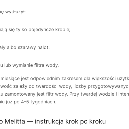
ię wydłużył;
ają się tylko pojedyncze krople;
ły albo szarawy nalot;
 lub wymianie filtra wody.
3 miesiące jest odpowiednim zakresem dla większości uży
liwość zależy od twardości wody, liczby przygotowywanyc
u zamontowany jest filtr wody. Przy twardej wodzie i int
u już po 4–5 tygodniach.
Melitta — instrukcja krok po kroku