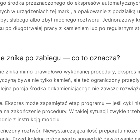
o środka przeznaczonego do ekspresów automatycznych. 
ych w urządzeniach tej marki, a opakowanie z podziałką 
 zbyt słabego albo zbyt mocnego roztworu. Jednorazowy k
su po długotrwałej pracy z kamieniem lub po regularnym s
ie znika po zabiegu — co to oznacza?
a nie znika mimo prawidłowo wykonanej procedury, ekspre
yczyną bywa nie tylko kamień, ale też ograniczony przepł
kolejna porcja środka odkamieniającego nie zawsze rozwiąż
. Ekspres może zapamiętać etap programu — jeśli cykl nie
 na zakończenie procedury. W takiej sytuacji zwykle trze
nie z instrukcją modelu.
eńczony roztwór. Niewystarczająca ilość preparatu może 
niania. Przed kolejną próbą warto sprawdzić dawkowanie 