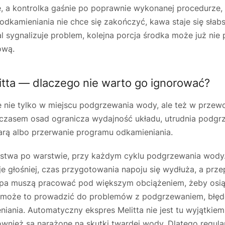
ie, a kontrolka gaśnie po poprawnie wykonanej procedurz
odkamieniania nie chce się zakończyć, kawa staje się sła
al sygnalizuje problem, kolejna porcja środka może już nie
ową.
tta — dlaczego nie warto go ignorować?
 nie tylko w miejscu podgrzewania wody, ale też w przew
 czasem osad ogranicza wydajność układu, utrudnia podgr
ą albo przerwanie programu odkamieniania.
rstwa po warstwie, przy każdym cyklu podgrzewania wody.
uje głośniej, czas przygotowania napoju się wydłuża, a prz
ompa muszą pracować pod większym obciążeniem, żeby osi
m może to prowadzić do problemów z podgrzewaniem, błę
ania. Automatyczny ekspres Melitta nie jest tu wyjątkiem
wnież są narażone na skutki twardej wody. Dlatego regula