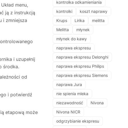
kontrolka odkamieniania
 Układ menu,
kontrolki
koszt naprawy
 ją z instrukcją
u i zmniejsza
Krups
Lirika
melitta
Melitta
młynek
młynek do kawy
ekontrolowanego
naprawa ekspresu
naprawa ekspresu Delonghi
nika i uzupełnij
 środka.
naprawa ekspresu Philips
naprawa ekspresu Siemens
ależności od
naprawa Jura
nie spienia mleka
go i potwierdź
niezawodność
Nivona
ęcią etapową może
Nivona NICR
odgrzybianie ekspresu