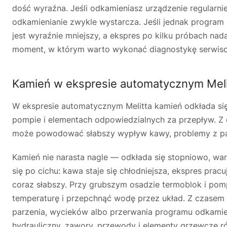
dość wyraźna. Jeśli odkamieniasz urządzenie regularn
odkamienianie zwykle wystarcza. Jeśli jednak program 
jest wyraźnie mniejszy, a ekspres po kilku próbach nad
moment, w którym warto wykonać diagnostykę serwis
Kamień w ekspresie automatycznym Meli
W ekspresie automatycznym Melitta kamień odkłada się
pompie i elementach odpowiedzialnych za przepływ. Z
może powodować słabszy wypływ kawy, problemy z par
Kamień nie narasta nagle — odkłada się stopniowo, wa
się po cichu: kawa staje się chłodniejsza, ekspres prac
coraz słabszy. Przy grubszym osadzie termoblok i p
temperaturę i przepchnąć wodę przez układ. Z czase
parzenia, wycieków albo przerwania programu odkamieni
hydrauliczny, zawory, przewody i elementy grzewcze ró