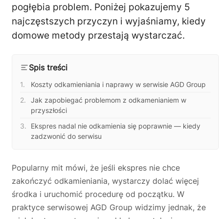
Pomogę Ci z ekspresem do kawy — sprawdzenie, naprawa, części
pogłębia problem. Poniżej pokazujemy 5
zamienne lub złożenie zamówienia.
najczęstszych przyczyn i wyjaśniamy, kiedy
🔎
Status naprawy
🔧
Jak oddać do naprawy?
domowe metody przestają wystarczać.
💰
Ile kosztuje naprawa?
☕
Ekspres nie działa
Spis treści
🛠
Szukam części
📖
Instrukcja obsługi
Koszty odkamieniania i naprawy w serwisie AGD Group
🛒
Jak kupić w sklepie?
🧴
Odkamienianie
Jak zapobiegać problemom z odkamenianiem w
przyszłości
🗹
Reklamacja naprawy
📦
Reklamacja towaru
Ekspres nadal nie odkamienia się poprawnie — kiedy
zadzwonić do serwisu
Popularny mit mówi, że jeśli ekspres nie chce
zakończyć odkamieniania, wystarczy dolać więcej
środka i uruchomić procedurę od początku. W
praktyce serwisowej AGD Group widzimy jednak, że