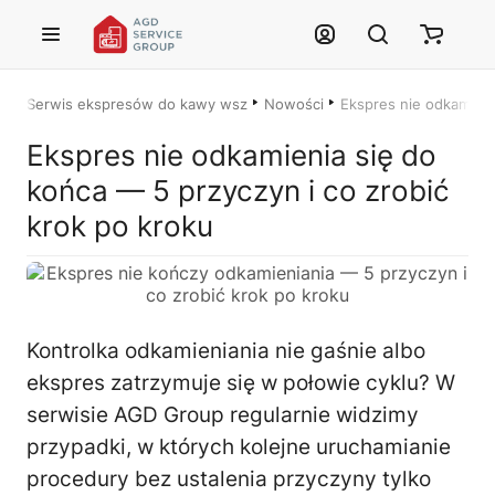
Przejdź do treści głównej
Serwis ekspresów do kawy wszystkich marek – Łódź i cała Polska
Nowości
Ekspres nie odkamienia
Ekspres nie odkamienia się do
końca — 5 przyczyn i co zrobić
krok po kroku
Justyna — konsultant AI
Kontrolka odkamieniania nie gaśnie albo
AGD Group • eksperci od ekspresów
ekspres zatrzymuje się w połowie cyklu? W
serwisie AGD Group regularnie widzimy
☕
przypadki, w których kolejne uruchamianie
procedury bez ustalenia przyczyny tylko
Cześć! Jestem Justyna