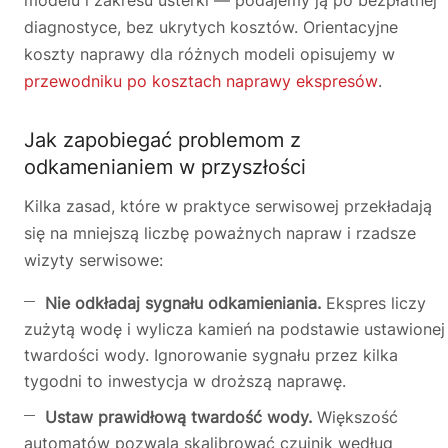
modelu i zakresu usterki — podajemy ją po bezpłatnej
diagnostyce, bez ukrytych kosztów. Orientacyjne
koszty naprawy dla różnych modeli opisujemy w
przewodniku po kosztach naprawy ekspresów
.
Jak zapobiegać problemom z
odkamenianiem w przyszłości
Kilka zasad, które w praktyce serwisowej przekładają
się na mniejszą liczbę poważnych napraw i rzadsze
wizyty serwisowe:
Nie odkładaj sygnału odkamieniania.
Ekspres liczy
zużytą wodę i wylicza kamień na podstawie ustawionej
twardości wody. Ignorowanie sygnału przez kilka
tygodni to inwestycja w droższą naprawę.
Ustaw prawidłową twardość wody.
Większość
automatów pozwala skalibrować czujnik według