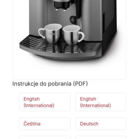
🗹
Reklamacja naprawy
📦
Reklamacja towaru
Instrukcje do pobrania (PDF)
English
English
(International)
(International)
Čeština
Deutsch