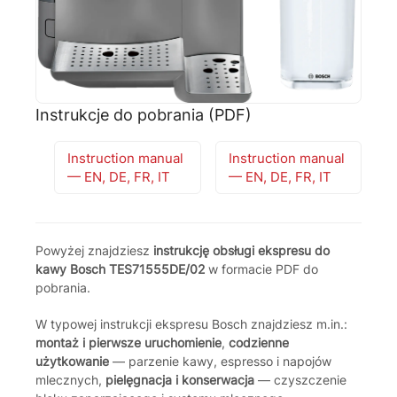
🗹
Reklamacja naprawy
📦
Reklamacja towaru
Instrukcje do pobrania (PDF)
Instruction manual
Instruction manual
— EN, DE, FR, IT
— EN, DE, FR, IT
Powyżej znajdziesz
instrukcję obsługi ekspresu do
kawy Bosch TES71555DE/02
w formacie PDF do
pobrania.
W typowej instrukcji ekspresu Bosch znajdziesz m.in.:
montaż i pierwsze uruchomienie
,
codzienne
użytkowanie
— parzenie kawy, espresso i napojów
mlecznych,
pielęgnacja i konserwacja
— czyszczenie