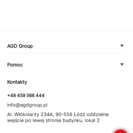
AGD Group
O firmie
Pomoc
Nowości
Zamówienie i płatność
Kontakty
Promocje
Zasady dostawy urządzeń
+48 459 568 444
Kontakt
info@agdgroup.pl
Regulamin usług serwisowych
Al. Włókniarzy 234A, 90-556 Łódź oddzielne
wejście po lewej stronie budynku, lokal 2
Wymiana i zwrot towaru