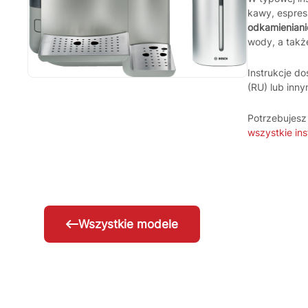
kawy, espres
odkamieniani
wody, a także
Instrukcje do
(RU) lub inny
Potrzebujes
wszystkie ins
Wszystkie modele