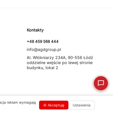
Jak oddać do
🔎
Status naprawy
🔧
naprawy?
💰
Ile kosztuje naprawa?
☕
Ekspres nie działa
Kontakty
🛠
Szukam części
📖
Instrukcja obsługi
+48 459 568 444
🛒
Jak kupić w sklepie?
🧴
Odkamienianie
info@agdgroup.pl
🗹
Reklamacja naprawy
📦
Reklamacja towaru
Al. Włókniarzy 234A, 90-556 Łódź
oddzielne wejście po lewej stronie
budynku, lokal 2
zacja reklam wymagają
🍪 Akceptuję
Ustawienia