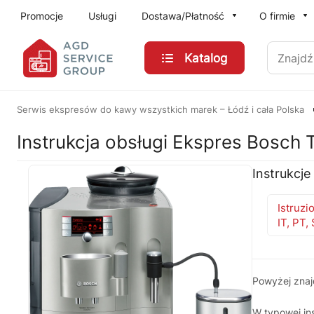
Przejdź do treści głównej
Promocje
Usługi
Dostawa/Płatność
O firmie
Znajdź
Katalog
Serwis ekspresów do kawy wszystkich marek – Łódź i cała Polska
Instrukcja obsługi Ekspres Bosch
Instrukcje
Istruzi
IT, PT,
Powyżej zna
W typowej ins