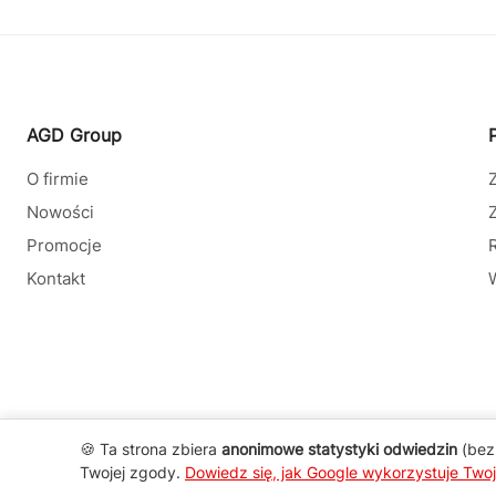
AGD Group
O firmie
Nowości
Promocje
Kontakt
🍪 Ta strona zbiera
anonimowe statystyki odwiedzin
(bez 
Twojej zgody.
Dowiedz się, jak Google wykorzystuje Two