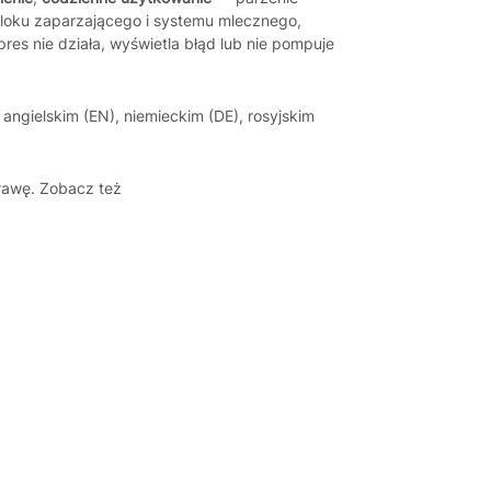
oku zaparzającego i systemu mlecznego,
es nie działa, wyświetla błąd lub nie pompuje
angielskim (EN), niemieckim (DE), rosyjskim
rawę. Zobacz też
Justyna — konsultant AI
AGD Group • eksperci od ekspresów
☕
Cześć! Jestem Justyna
Pomogę Ci z ekspresem do kawy — sprawdzenie,
naprawa, części zamienne lub złożenie zamówienia.