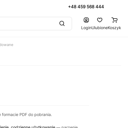
+48 459 568 444
Login
Ulubione
Koszyk
udowane
 formacie PDF do pobrania.
ienie
,
codzienne użytkowanie
— parzenie