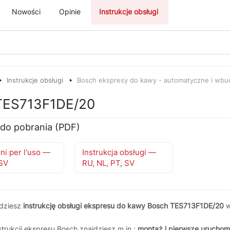
Nowości
Opinie
Instrukcje obsługi
Instrukcje obsługi
Bosch ekspresy do kawy - automatyczne i wb
 TES713F1DE/20
 do pobrania (PDF)
oni per l'uso —
Instrukcja obsługi —
 SV
RU, NL, PT, SV
jdziesz
instrukcję obsługi ekspresu do kawy Bosch TES713F1DE/20
w
trukcji ekspresu Bosch znajdziesz m.in.:
montaż i pierwsze uruchom