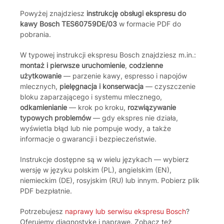
Powyżej znajdziesz
instrukcję obsługi ekspresu do
kawy Bosch TES60759DE/03
w formacie PDF do
pobrania.
W typowej instrukcji ekspresu Bosch znajdziesz m.in.:
montaż i pierwsze uruchomienie
,
codzienne
użytkowanie
— parzenie kawy, espresso i napojów
mlecznych,
pielęgnacja i konserwacja
— czyszczenie
bloku zaparzającego i systemu mlecznego,
odkamienianie
— krok po kroku,
rozwiązywanie
typowych problemów
— gdy ekspres nie działa,
wyświetla błąd lub nie pompuje wody, a także
informacje o gwarancji i bezpieczeństwie.
Instrukcje dostępne są w wielu językach — wybierz
wersję w języku polskim (PL), angielskim (EN),
niemieckim (DE), rosyjskim (RU) lub innym. Pobierz plik
PDF bezpłatnie.
Potrzebujesz
naprawy lub serwisu ekspresu Bosch
?
Oferujemy diagnostykę i naprawę. Zobacz też