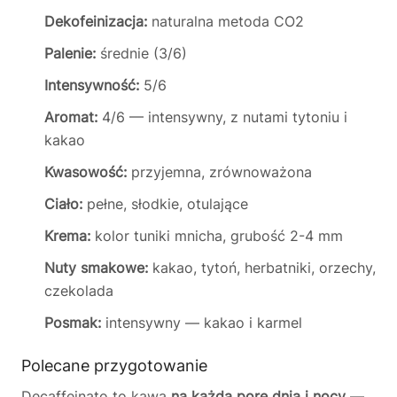
Dekofeinizacja:
naturalna metoda CO2
Palenie:
średnie (3/6)
Intensywność:
5/6
Aromat:
4/6 — intensywny, z nutami tytoniu i
kakao
Kwasowość:
przyjemna, zrównoważona
Ciało:
pełne, słodkie, otulające
Krema:
kolor tuniki mnicha, grubość 2-4 mm
Nuty smakowe:
kakao, tytoń, herbatniki, orzechy,
czekolada
Posmak:
intensywny — kakao i karmel
Polecane przygotowanie
Decaffeinato to kawa
na każdą porę dnia i nocy
—