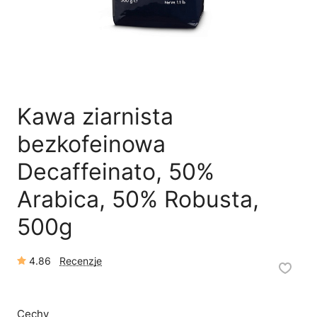
🛒
Jak kupić w sklepie?
🧴
Odkamienianie
🗹
Reklamacja naprawy
📦
Reklamacja towaru
Kawa ziarnista
bezkofeinowa
Decaffeinato, 50%
Arabica, 50% Robusta,
500g
4.86
Recenzje
Cechy