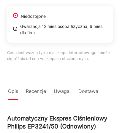
Niedostępne
Gwarancja 12 mies osoba fizyczna, 6 mies
dla firm
Cena jest ważna tylko dla sklepu internetowego i może
się różnić od cen w sklepach stacjonarnych.
Opis
Recenzje
Uwaga!
Dostawa
Automatyczny Ekspres Ciśnieniowy
Philips EP3241/50 (Odnowiony)