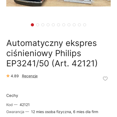
🛒
Jak kupić w sklepie?
🧴
Odkamienianie
🗹
Reklamacja naprawy
📦
Reklamacja towaru
Automatyczny ekspres
ciśnieniowy Philips
EP3241/50 (Art. 42121)
4.89
Recenzje
Cechy
Kod —
42121
Gwarancja —
12 mies osoba fizyczna, 6 mies dla firm