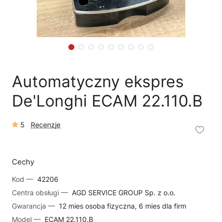
🛒
Jak kupić w sklepie?
🧴
Odkamienianie
🗹
Reklamacja naprawy
📦
Reklamacja towaru
Automatyczny ekspres
De'Longhi ECAM 22.110.B
5
Recenzje
Cechy
Kod —
42206
Centra obsługi —
AGD SERVICE GROUP Sp. z o.o.
Gwarancja —
12 mies osoba fizyczna, 6 mies dla firm
Model —
ECAM 22.110.B