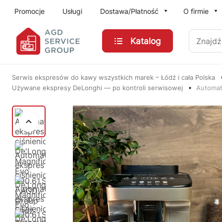
Przejdź do treści głównej
Promocje
Usługi
Dostawa/Płatność
O firmie
Znajdź
Katalog
Serwis ekspresów do kawy wszystkich marek – Łódź i cała Polska
Używane ekspresy DeLonghi — po kontroli serwisowej
Automat