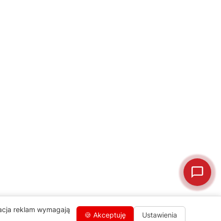
naprawa, części zamienne lub złożenie zamówienia.
Jak oddać do
🔎
Status naprawy
🔧
naprawy?
💰
Ile kosztuje naprawa?
☕
Ekspres nie działa
🛠
Szukam części
📖
Instrukcja obsługi
🛒
Jak kupić w sklepie?
🧴
Odkamienianie
🗹
Reklamacja naprawy
📦
Reklamacja towaru
zacja reklam wymagają
🍪 Akceptuję
Ustawienia