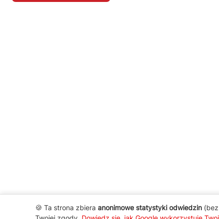
🍪 Ta strona zbiera
anonimowe statystyki odwiedzin
(bez 
Twojej zgody.
Dowiedz się, jak Google wykorzystuje Two