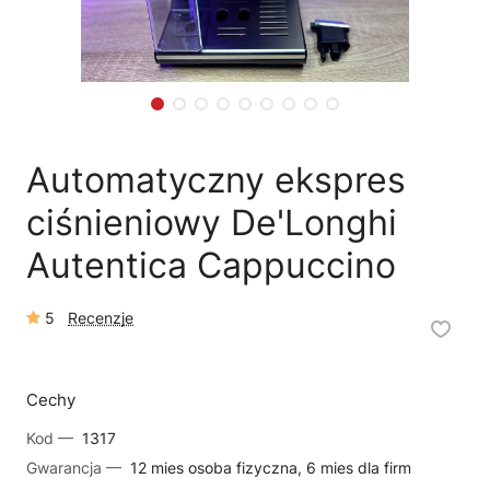
🛒
Jak kupić w sklepie?
🧴
Odkamienianie
🗹
Reklamacja naprawy
📦
Reklamacja towaru
Automatyczny ekspres
ciśnieniowy De'Longhi
Autentica Cappuccino
5
Recenzje
Cechy
Kod —
1317
Gwarancja —
12 mies osoba fizyczna, 6 mies dla firm