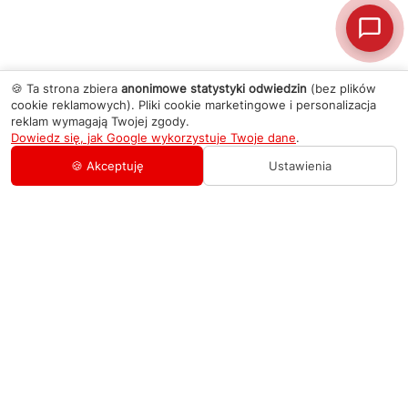
🍪 Ta strona zbiera
anonimowe statystyki odwiedzin
(bez plików
cookie reklamowych). Pliki cookie marketingowe i personalizacja
reklam wymagają Twojej zgody.
Dowiedz się, jak Google wykorzystuje Twoje dane
.
🍪 Akceptuję
Ustawienia
AGD Group
O firmie
Pomoc
Nowości
Zamówienie i płatność
Kontakty
Promocje
Zasady dostawy urządzeń
+48 459 568 444