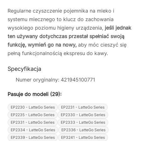
Regularne czyszczenie pojemnika na mleko i
systemu mlecznego to klucz do zachowania
wysokiego poziomu higieny urządzenia,
jeśli jednak
ten używany dotychczas przestał spełniać swoją
funkcję, wymień go na nowy,
aby móc cieszyć się
pełną funkcjonalnością ekspresu do kawy.
Specyfikacja
Numer oryginalny: 421945100771
Pasuje do modeli (29):
EP2230 - LatteGo Series
EP2231 - LatteGo Series
EP2235 - LatteGo Series
EP2330 - LatteGo Series
EP2331 - LatteGo Series
EP2333 - LatteGo Series
EP2334 - LatteGo Series
EP2336 - LatteGo Series
EP2339 - LatteGo Series
EP3241 - LatteGo Series