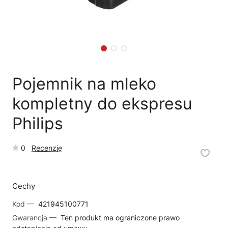
🛒
Jak kupić w sklepie?
🧴
Odkamienianie
🗹
Reklamacja naprawy
📦
Reklamacja towaru
Pojemnik na mleko
kompletny do ekspresu
Philips
0
Recenzje
Cechy
Kod —
421945100771
Gwarancja —
Ten produkt ma ograniczone prawo