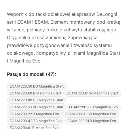
Wspornik do tacki ociekowej ekspresów DeLonghi
serii ECAM i ESAM. Element montowany pod kratką
w tacce, pełniący funkcję uchwytu stabilizującego.
Oryginalna część zamienną zapewniająca
prawidłowe pozycjonowanie i trwałość systemu
ociekowego. Kompatybilny z liniami Magnifica Start
i Magnifica Evo.
Pasuje do modeli (47):
ECAM 220.50.BG Magnifica Start
ECAM 220.60.B Magnifica Start
ECAM 220.61.W Magnifica Start
ECAM 220.80.SB Magnifica Start
ECAM 222.60.BG Magnifica Start
ECAM 290.21.B Magnifica Evo
ECAM 290.22.B Magnifica Evo
ECAM 290.31.SB Magnifica Evo
ECAM 290.42.TB Magnifica Evo
ECAM 290.51.B Magnifica Evo
ECAM 290.61.B Magnifica Evo