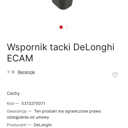
🛒
Jak kupić w sklepie?
🧴
Odkamienianie
🗹
Reklamacja naprawy
📦
Reklamacja towaru
Wspornik tacki DeLonghi
ECAM
0
Recenzje
Cechy
Kod —
5313270071
Gwarancja —
Ten produkt ma ograniczone prawo
odstąpienia od umowy
Producent —
DeLonghi