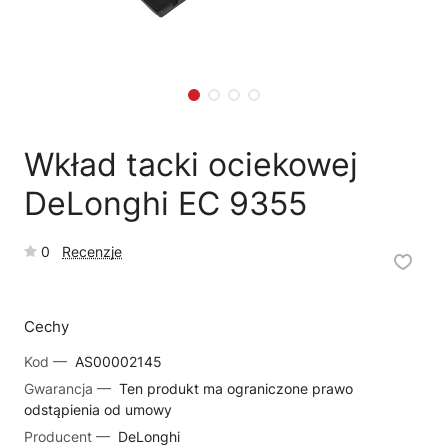
🗹
Reklamacja naprawy
📦
Reklamacja towaru
Wkład tacki ociekowej
DeLonghi EC 9355
0
Recenzje
Cechy
Kod —
AS00002145
Gwarancja —
Ten produkt ma ograniczone prawo
odstąpienia od umowy
Producent —
DeLonghi