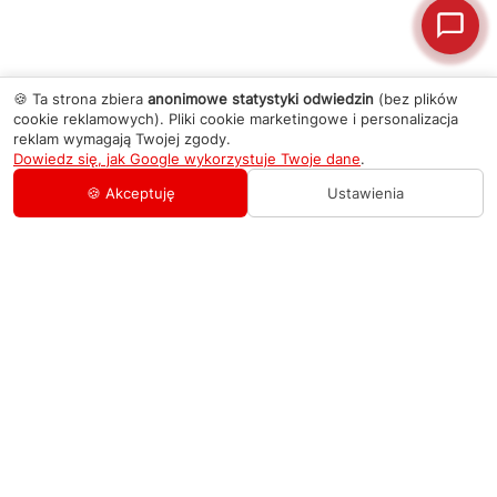
🍪 Ta strona zbiera
anonimowe statystyki odwiedzin
(bez plików
cookie reklamowych). Pliki cookie marketingowe i personalizacja
reklam wymagają Twojej zgody.
Dowiedz się, jak Google wykorzystuje Twoje dane
.
🍪 Akceptuję
Ustawienia
AGD Group
O firmie
Pomoc
Nowości
Zamówienie i płatność
Kontakty
Promocje
Zasady dostawy urządzeń
+48 459 568 444
Kontakt