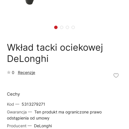
🗹
Reklamacja naprawy
📦
Reklamacja towaru
Wkład tacki ociekowej
DeLonghi
0
Recenzje
Cechy
Kod —
5313279271
Gwarancja —
Ten produkt ma ograniczone prawo
odstąpienia od umowy
Producent —
DeLonghi