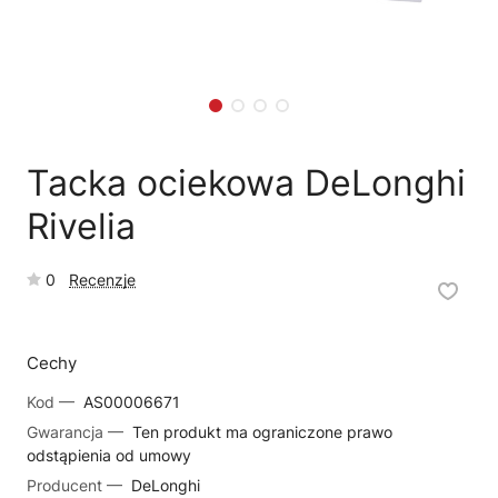
🗹
Reklamacja naprawy
📦
Reklamacja towaru
Tacka ociekowa DeLonghi
Rivelia
0
Recenzje
Cechy
Kod —
AS00006671
Gwarancja —
Ten produkt ma ograniczone prawo
odstąpienia od umowy
Producent —
DeLonghi