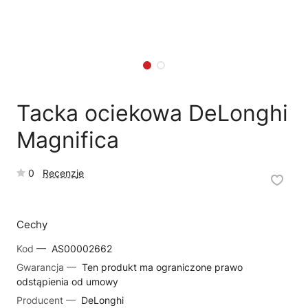
🗹
Reklamacja naprawy
📦
Reklamacja towaru
Tacka ociekowa DeLonghi
Magnifica
0
Recenzje
Cechy
Kod —
AS00002662
Gwarancja —
Ten produkt ma ograniczone prawo
odstąpienia od umowy
Producent —
DeLonghi