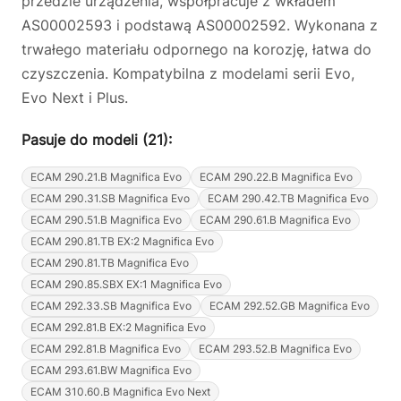
przedzie urządzenia, współpracuje z wkładem
AS00002593 i podstawą AS00002592. Wykonana z
trwałego materiału odpornego na korozję, łatwa do
czyszczenia. Kompatybilna z modelami serii Evo,
Evo Next i Plus.
Pasuje do modeli (21):
ECAM 290.21.B Magnifica Evo
ECAM 290.22.B Magnifica Evo
ECAM 290.31.SB Magnifica Evo
ECAM 290.42.TB Magnifica Evo
ECAM 290.51.B Magnifica Evo
ECAM 290.61.B Magnifica Evo
ECAM 290.81.TB EX:2 Magnifica Evo
ECAM 290.81.TB Magnifica Evo
ECAM 290.85.SBX EX:1 Magnifica Evo
ECAM 292.33.SB Magnifica Evo
ECAM 292.52.GB Magnifica Evo
ECAM 292.81.B EX:2 Magnifica Evo
ECAM 292.81.B Magnifica Evo
ECAM 293.52.B Magnifica Evo
ECAM 293.61.BW Magnifica Evo
ECAM 310.60.B Magnifica Evo Next