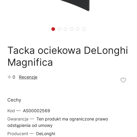
🗹
Reklamacja naprawy
📦
Reklamacja towaru
Tacka ociekowa DeLonghi
Magnifica
0
Recenzje
Cechy
Kod —
AS00002569
Gwarancja —
Ten produkt ma ograniczone prawo
odstąpienia od umowy
Producent —
DeLonghi