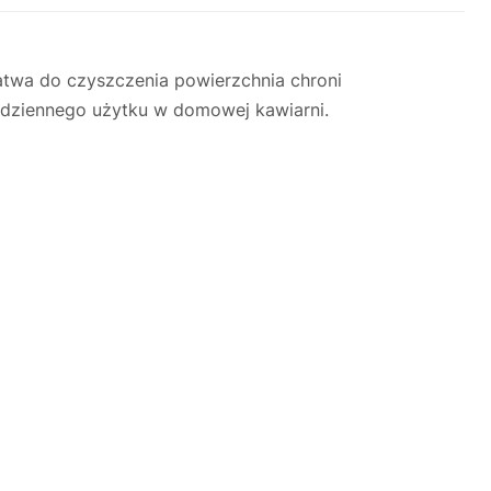
łatwa do czyszczenia powierzchnia chroni
codziennego użytku w domowej kawiarni.
Justyna — konsultant AI
AGD Group • eksperci od ekspresów
☕
Cześć! Jestem Justyna
Pomogę Ci z ekspresem do kawy — sprawdzenie,
naprawa, części zamienne lub złożenie zamówienia.
Jak oddać do
🔎
Status naprawy
🔧
naprawy?
💰
Ile kosztuje naprawa?
☕
Ekspres nie działa