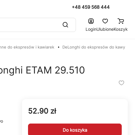
+48 459 568 444
Login
Ulubione
Koszyk
nne do ekspresów i kawiarek
DeLonghi do ekspresów do kawy
onghi ETAM 29.510
52.90 zł
wo
Do koszyka