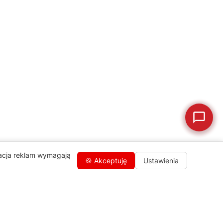
🛠
Szukam części
📖
Instrukcja obsługi
🛒
Jak kupić w sklepie?
🧴
Odkamienianie
🗹
Reklamacja naprawy
📦
Reklamacja towaru
zacja reklam wymagają
🍪 Akceptuję
Ustawienia
Kontakty