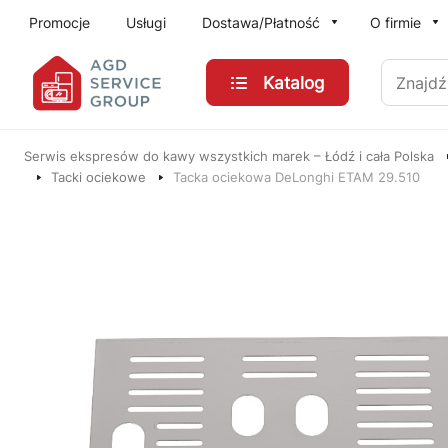
Przejdź do treści głównej
Promocje
Usługi
Dostawa/Płatność
O firmie
Znajdź
Katalog
Serwis ekspresów do kawy wszystkich marek – Łódź i cała Polska
Tacki ociekowe
Tacka ociekowa DeLonghi ETAM 29.510