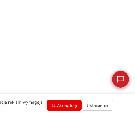
💰
Ile kosztuje naprawa?
☕
Ekspres nie działa
🛠
Szukam części
📖
Instrukcja obsługi
🛒
Jak kupić w sklepie?
🧴
Odkamienianie
🗹
Reklamacja naprawy
📦
Reklamacja towaru
zacja reklam wymagają
🍪 Akceptuję
Ustawienia