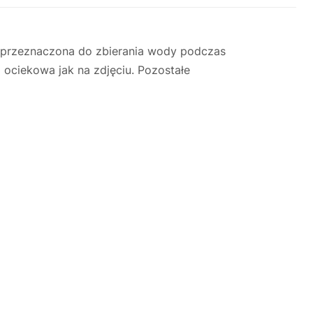
 przeznaczona do zbierania wody podczas
 ociekowa jak na zdjęciu. Pozostałe
Justyna — konsultant AI
AGD Group • eksperci od ekspresów
☕
Cześć! Jestem Justyna
Pomogę Ci z ekspresem do kawy — sprawdzenie,
naprawa, części zamienne lub złożenie zamówienia.
Jak oddać do
🔎
Status naprawy
🔧
naprawy?