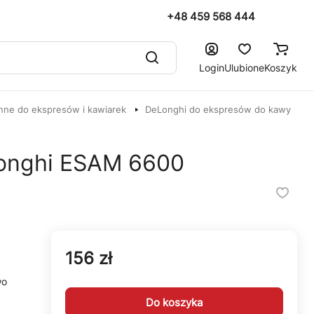
+48 459 568 444
Login
Ulubione
Koszyk
nne do ekspresów i kawiarek
DeLonghi do ekspresów do kawy
onghi ESAM 6600
156 zł
wo
Do koszyka