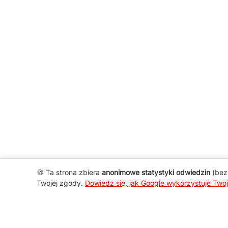
🍪 Ta strona zbiera
anonimowe statystyki odwiedzin
(bez 
Twojej zgody.
Dowiedz się, jak Google wykorzystuje Two