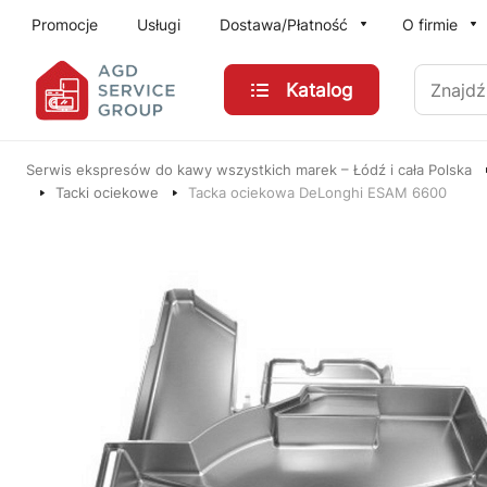
Przejdź do treści głównej
Promocje
Usługi
Dostawa/Płatność
O firmie
Znajdź
Katalog
Serwis ekspresów do kawy wszystkich marek – Łódź i cała Polska
Tacki ociekowe
Tacka ociekowa DeLonghi ESAM 6600