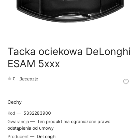
🗹
Reklamacja naprawy
📦
Reklamacja towaru
Tacka ociekowa DeLonghi
ESAM 5xxx
0
Recenzje
Cechy
Kod —
5332283900
Gwarancja —
Ten produkt ma ograniczone prawo
odstąpienia od umowy
Producent —
DeLonghi