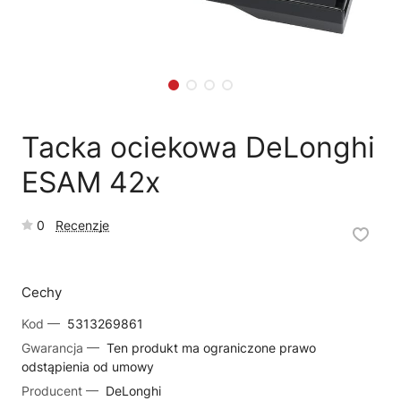
🗹
Reklamacja naprawy
📦
Reklamacja towaru
Tacka ociekowa DeLonghi
ESAM 42x
0
Recenzje
Cechy
Kod —
5313269861
Gwarancja —
Ten produkt ma ograniczone prawo
odstąpienia od umowy
Producent —
DeLonghi