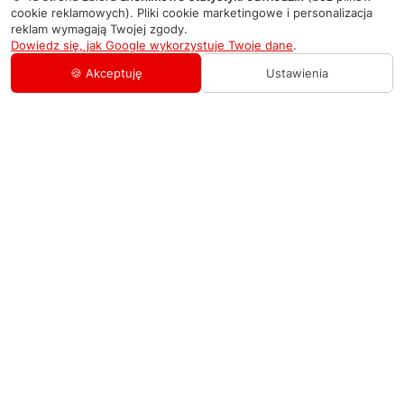
cookie reklamowych). Pliki cookie marketingowe i personalizacja
reklam wymagają Twojej zgody.
Dowiedz się, jak Google wykorzystuje Twoje dane
.
🍪 Akceptuję
Ustawienia
AGD Group
O firmie
Pomoc
Nowości
Zamówienie i płatność
Kontakty
Promocje
Zasady dostawy urządzeń
+48 459 568 444
Kontakt
info@agdgroup.pl
Regulamin usług serwisowych
Al. Włókniarzy 234A, 90-556 Łódź oddzielne
wejście po lewej stronie budynku, lokal 2
Wymiana i zwrot towaru