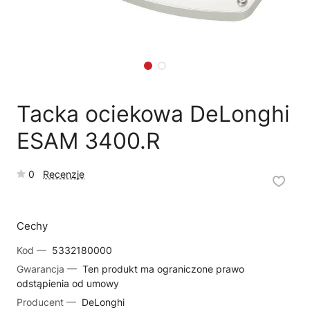
🗹
Reklamacja naprawy
📦
Reklamacja towaru
Tacka ociekowa DeLonghi
ESAM 3400.R
0
Recenzje
Cechy
Kod —
5332180000
Gwarancja —
Ten produkt ma ograniczone prawo
odstąpienia od umowy
Producent —
DeLonghi