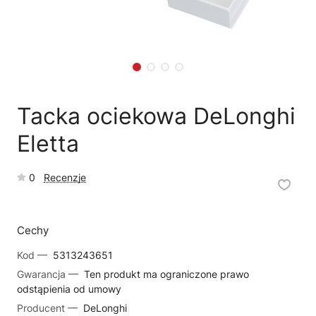
🗹
Reklamacja naprawy
📦
Reklamacja towaru
Tacka ociekowa DeLonghi
Eletta
0
Recenzje
Cechy
Kod —
5313243651
Gwarancja —
Ten produkt ma ograniczone prawo
odstąpienia od umowy
Producent —
DeLonghi