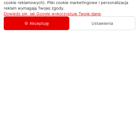
cookie reklamowych). Pliki cookie marketingowe i personalizacja
reklam wymagają Twojej zgody.
Dowiedz się, jak Google wykorzystuje Twoje dane
.
🍪 Akceptuję
Ustawienia
AGD Group
O firmie
Pomoc
Nowości
Zamówienie i płatność
Kontakty
Promocje
Zasady dostawy urządzeń
+48 459 568 444
Kontakt
info@agdgroup.pl
Regulamin usług serwisowych
Al. Włókniarzy 234A, 90-556 Łódź oddzielne
wejście po lewej stronie budynku, lokal 2
Wymiana i zwrot towaru