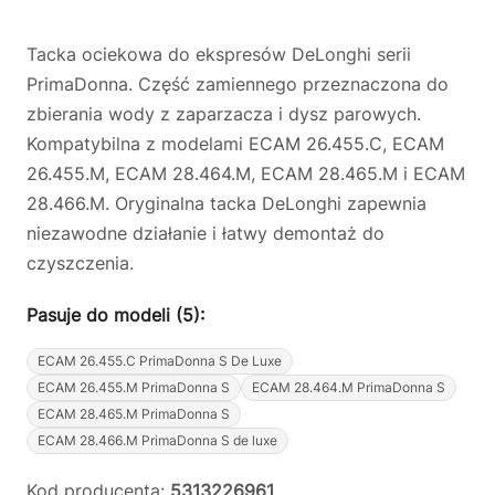
Tacka ociekowa do ekspresów DeLonghi serii
PrimaDonna. Część zamiennego przeznaczona do
zbierania wody z zaparzacza i dysz parowych.
Kompatybilna z modelami ECAM 26.455.C, ECAM
26.455.M, ECAM 28.464.M, ECAM 28.465.M i ECAM
28.466.M. Oryginalna tacka DeLonghi zapewnia
niezawodne działanie i łatwy demontaż do
czyszczenia.
Pasuje do modeli (5):
ECAM 26.455.C PrimaDonna S De Luxe
ECAM 26.455.M PrimaDonna S
ECAM 28.464.M PrimaDonna S
ECAM 28.465.M PrimaDonna S
ECAM 28.466.M PrimaDonna S de luxe
Kod producenta:
5313226961