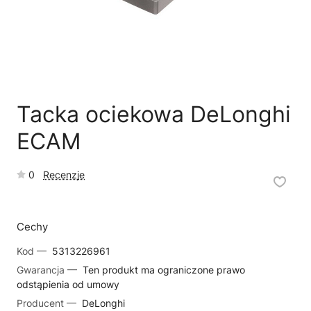
🗹
Reklamacja naprawy
📦
Reklamacja towaru
Tacka ociekowa DeLonghi
ECAM
0
Recenzje
Cechy
Kod —
5313226961
Gwarancja —
Ten produkt ma ograniczone prawo
odstąpienia od umowy
Producent —
DeLonghi