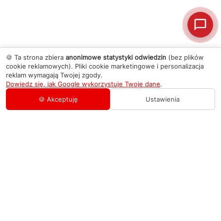
🍪 Ta strona zbiera
anonimowe statystyki odwiedzin
(bez plików
cookie reklamowych). Pliki cookie marketingowe i personalizacja
reklam wymagają Twojej zgody.
Dowiedz się, jak Google wykorzystuje Twoje dane
.
🍪 Akceptuję
Ustawienia
AGD Group
O firmie
Pomoc
Nowości
Zamówienie i płatność
Kontakty
Promocje
Zasady dostawy urządzeń
+48 459 568 444