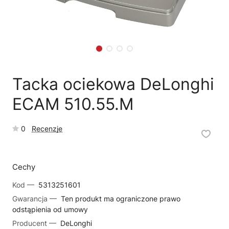
🗹
Reklamacja naprawy
📦
Reklamacja towaru
Tacka ociekowa DeLonghi
ECAM 510.55.M
0
Recenzje
Cechy
Kod —
5313251601
Gwarancja —
Ten produkt ma ograniczone prawo
odstąpienia od umowy
Producent —
DeLonghi