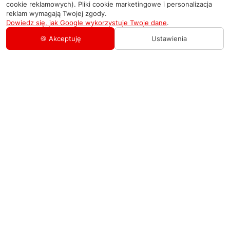
cookie reklamowych). Pliki cookie marketingowe i personalizacja
reklam wymagają Twojej zgody.
Dowiedz się, jak Google wykorzystuje Twoje dane
.
🍪 Akceptuję
Ustawienia
AGD Group
O firmie
Pomoc
Nowości
Zamówienie i płatność
Kontakty
Promocje
Zasady dostawy urządzeń
+48 459 568 444
Kontakt
info@agdgroup.pl
Regulamin usług serwisowych
Al. Włókniarzy 234A, 90-556 Łódź oddzielne
wejście po lewej stronie budynku, lokal 2
Wymiana i zwrot towaru