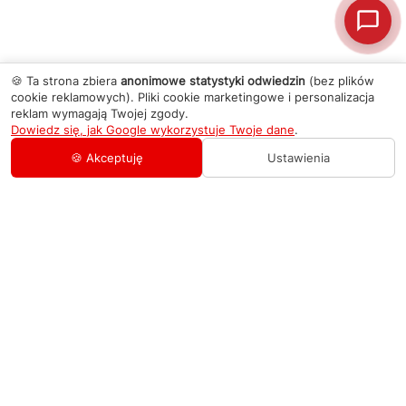
🍪 Ta strona zbiera
anonimowe statystyki odwiedzin
(bez plików
cookie reklamowych). Pliki cookie marketingowe i personalizacja
reklam wymagają Twojej zgody.
Dowiedz się, jak Google wykorzystuje Twoje dane
.
🍪 Akceptuję
Ustawienia
AGD Group
O firmie
Pomoc
Nowości
Zamówienie i płatność
Kontakty
Promocje
Zasady dostawy urządzeń
+48 459 568 444
Kontakt