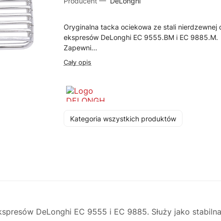
Producent —
DeLonghi
Oryginalna tacka ociekowa ze stali nierdzewnej 
ekspresów DeLonghi EC 9555.BM i EC 9885.M.
Zapewni...
Cały opis
Kategoria wszystkich produktów
ekspresów DeLonghi EC 9555 i EC 9885. Służy jako stabiln