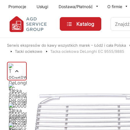
Przejdź do treści głównej
Promocje
Usługi
Dostawa/Płatność
O firmie
Znajdź
Katalog
Serwis ekspresów do kawy wszystkich marek – Łódź i cała Polska
Tacki ociekowe
Tacka ociekowa DeLonghi EC 9555/9885