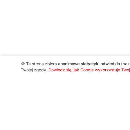
🍪 Ta strona zbiera
anonimowe statystyki odwiedzin
(bez 
Twojej zgody.
Dowiedz się, jak Google wykorzystuje Two
AGD Group
O firmie
Nowości