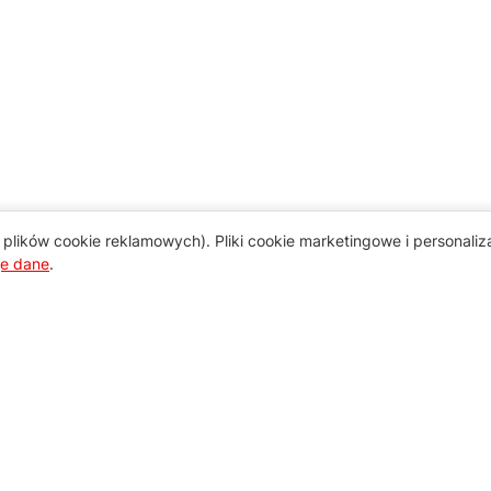
plików cookie reklamowych). Pliki cookie marketingowe i personali
je dane
.
Pomoc
Zamówienie i płatność
Zasady dostawy urządzeń