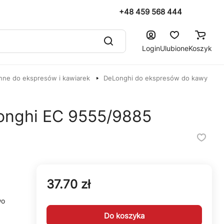
+48 459 568 444
Login
Ulubione
Koszyk
nne do ekspresów i kawiarek
DeLonghi do ekspresów do kawy
onghi EC 9555/9885
37.70 zł
wo
Do koszyka