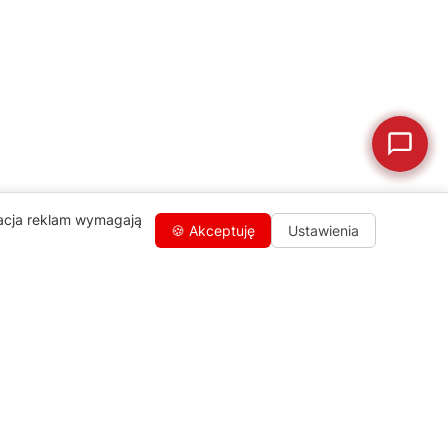
🗹
Reklamacja naprawy
📦
Reklamacja towaru
zacja reklam wymagają
🍪 Akceptuję
Ustawienia
Kontakty
+48 459 568 444
info@agdgroup.pl