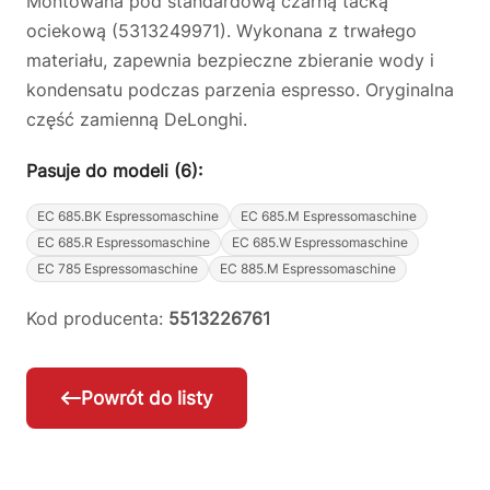
Montowana pod standardową czarną tacką
ociekową (5313249971). Wykonana z trwałego
materiału, zapewnia bezpieczne zbieranie wody i
kondensatu podczas parzenia espresso. Oryginalna
część zamienną DeLonghi.
Pasuje do modeli (6):
EC 685.BK Espressomaschine
EC 685.M Espressomaschine
EC 685.R Espressomaschine
EC 685.W Espressomaschine
EC 785 Espressomaschine
EC 885.M Espressomaschine
Kod producenta:
5513226761
Powrót do listy