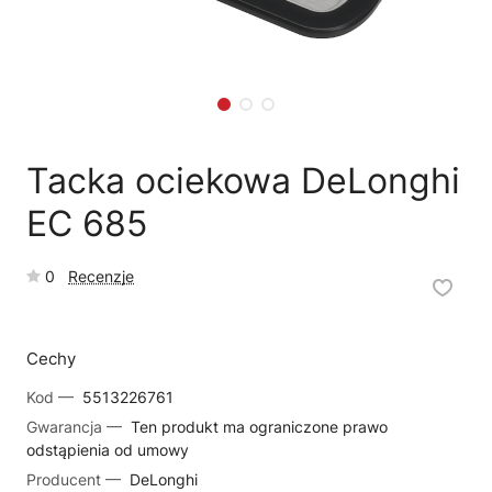
🗹
Reklamacja naprawy
📦
Reklamacja towaru
Tacka ociekowa DeLonghi
EC 685
0
Recenzje
Cechy
Kod —
5513226761
Gwarancja —
Ten produkt ma ograniczone prawo
odstąpienia od umowy
Producent —
DeLonghi