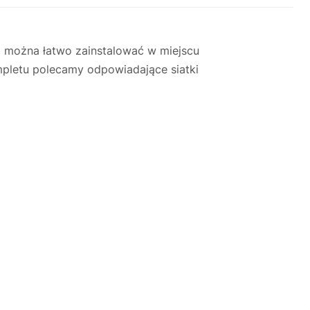
 można łatwo zainstalować w miejscu
mpletu polecamy odpowiadające siatki
Justyna — konsultant AI
AGD Group • eksperci od ekspresów
☕
Cześć! Jestem Justyna
Pomogę Ci z ekspresem do kawy — sprawdzenie,
naprawa, części zamienne lub złożenie zamówienia.
Jak oddać do
🔎
Status naprawy
🔧
naprawy?
💰
Ile kosztuje naprawa?
☕
Ekspres nie działa