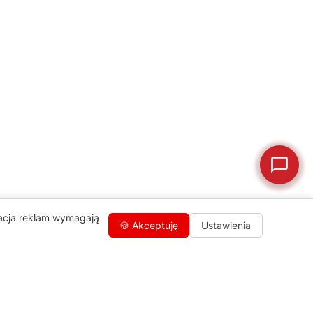
🛠
Szukam części
📖
Instrukcja obsługi
🛒
Jak kupić w sklepie?
🧴
Odkamienianie
🗹
Reklamacja naprawy
📦
Reklamacja towaru
zacja reklam wymagają
🍪 Akceptuję
Ustawienia
Kontakty