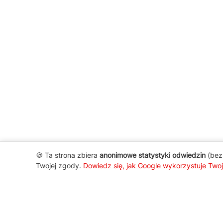
🍪 Ta strona zbiera
anonimowe statystyki odwiedzin
(bez 
Twojej zgody.
Dowiedz się, jak Google wykorzystuje Two