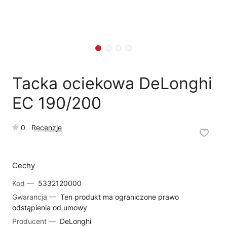
🗹
Reklamacja naprawy
📦
Reklamacja towaru
Tacka ociekowa DeLonghi
EC 190/200
0
Recenzje
Cechy
Kod —
5332120000
Gwarancja —
Ten produkt ma ograniczone prawo
odstąpienia od umowy
Producent —
DeLonghi