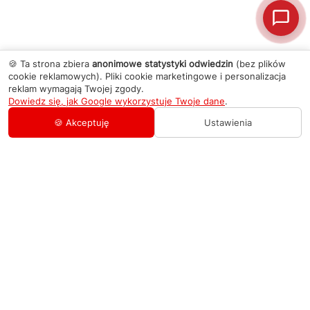
🍪 Ta strona zbiera
anonimowe statystyki odwiedzin
(bez plików
cookie reklamowych). Pliki cookie marketingowe i personalizacja
reklam wymagają Twojej zgody.
Dowiedz się, jak Google wykorzystuje Twoje dane
.
🍪 Akceptuję
Ustawienia
AGD Group
O firmie
Pomoc
Nowości
Zamówienie i płatność
Kontakty
Promocje
Zasady dostawy urządzeń
+48 459 568 444
Kontakt