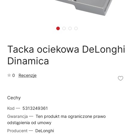
🗹
Reklamacja naprawy
📦
Reklamacja towaru
Tacka ociekowa DeLonghi
Dinamica
0
Recenzje
Cechy
Kod —
5313249361
Gwarancja —
Ten produkt ma ograniczone prawo
odstąpienia od umowy
Producent —
DeLonghi