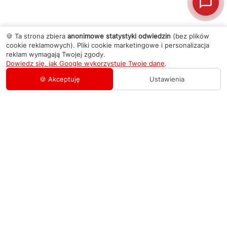
🍪 Ta strona zbiera
anonimowe statystyki odwiedzin
(bez plików
cookie reklamowych). Pliki cookie marketingowe i personalizacja
reklam wymagają Twojej zgody.
Dowiedz się, jak Google wykorzystuje Twoje dane
.
🍪 Akceptuję
Ustawienia
AGD Group
O firmie
Pomoc
Nowości
Zamówienie i płatność
Kontakty
Promocje
Zasady dostawy urządzeń
+48 459 568 444
Kontakt
info@agdgroup.pl
Regulamin usług serwisowych