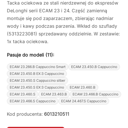
Tacka ociekowa ze stali nierdzewnej do ekspresów
DeLonghi serii ECAM 23 i 24. Część zamienną
montuje się pod zaparzaczem, zbierając nadmiar
wody i kawy podczas parzenia. Wkład do szuflady
(5313223081) sprzedawany oddzielnie. W zestawie:
1x tacka ociekowa.
Pasuje do modeli (11):
ECAM 23.266.B Cappuccino Smart
ECAM 23.450.B Cappuccino
ECAM 23.450.B EX:3 Cappuccino
ECAM 23.450.S Cappuccino silber
ECAM 23.450.S EX:3 Cappuccino
ECAM 23.460.B
ECAM 23.460.S
ECAM 23.463.B
ECAM 23.466.B Cappuccino
ECAM 23.466.S Cappuccino
ECAM 24.467.S Cappuccino
Kod producenta:
6013210511