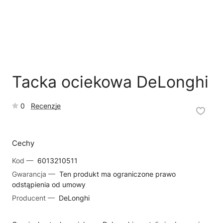
🗹
Reklamacja naprawy
📦
Reklamacja towaru
Tacka ociekowa DeLonghi
0
Recenzje
Cechy
Kod —
6013210511
Gwarancja —
Ten produkt ma ograniczone prawo
odstąpienia od umowy
Producent —
DeLonghi