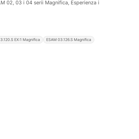
 02, 03 i 04 serii Magnifica, Esperienza i
.120.S EX:1 Magnifica
ESAM 03.126.S Magnifica
Justyna — konsultant AI
AGD Group • eksperci od ekspresów
☕
Cześć! Jestem Justyna
Pomogę Ci z ekspresem do kawy — sprawdzenie,
naprawa, części zamienne lub złożenie zamówienia.
Jak oddać do
🔎
Status naprawy
🔧
naprawy?
💰
Ile kosztuje naprawa?
☕
Ekspres nie działa
🛠
Szukam części
📖
Instrukcja obsługi