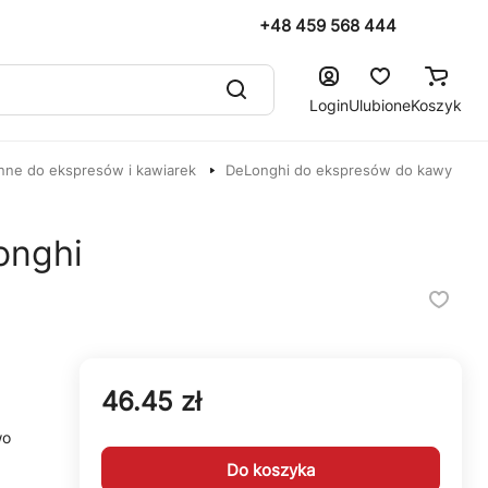
+48 459 568 444
Login
Ulubione
Koszyk
nne do ekspresów i kawiarek
DeLonghi do ekspresów do kawy
onghi
46.45 zł
wo
Do koszyka