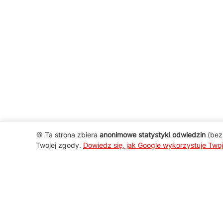
🍪 Ta strona zbiera
anonimowe statystyki odwiedzin
(bez 
Twojej zgody.
Dowiedz się, jak Google wykorzystuje Two
AGD Group