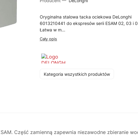
Producent —
DeLonghi
Oryginalna stalowa tacka ociekowa DeLonghi
6013210441 do ekspresów serii ESAM 02, 03 i 0
Łatwa w m...
Cały opis
Kategoria wszystkich produktów
ESAM. Część zamienną zapewnia niezawodne zbieranie wod