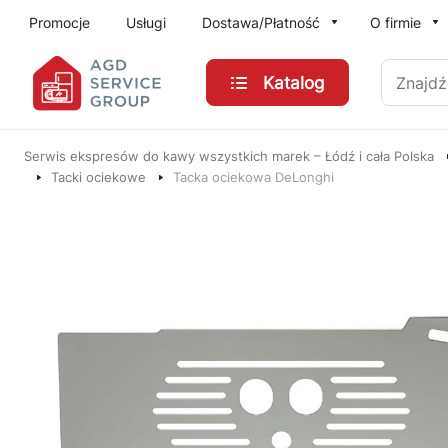
Przejdź do treści głównej
Promocje
Usługi
Dostawa/Płatność
O firmie
Znajdź
Katalog
Serwis ekspresów do kawy wszystkich marek – Łódź i cała Polska
Tacki ociekowe
Tacka ociekowa DeLonghi