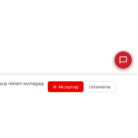
🛒
Jak kupić w sklepie?
🧴
Odkamienianie
🗹
Reklamacja naprawy
📦
Reklamacja towaru
zacja reklam wymagają
🍪 Akceptuję
Ustawienia
Kontakty