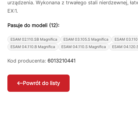
urządzenia. Wykonana z trwałego stali nierdzewnej, łat
EX:1.
Pasuje do modeli (12):
ESAM 02.110.SB Magnifica
ESAM 03.105.S Magnifica
ESAM 03.110
ESAM 04.110.B Magnifica
ESAM 04.110.S Magnifica
ESAM 04.120.S
Kod producenta:
6013210441
Powrót do listy