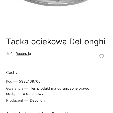
🗹
Reklamacja naprawy
📦
Reklamacja towaru
Tacka ociekowa DeLonghi
0
Recenzje
Cechy
Kod —
5332169700
Gwarancja —
Ten produkt ma ograniczone prawo
odstąpienia od umowy
Producent —
DeLonghi