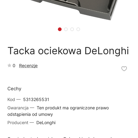
🗹
Reklamacja naprawy
📦
Reklamacja towaru
Tacka ociekowa DeLonghi
0
Recenzje
Cechy
Kod —
5313265531
Gwarancja —
Ten produkt ma ograniczone prawo
odstąpienia od umowy
Producent —
DeLonghi