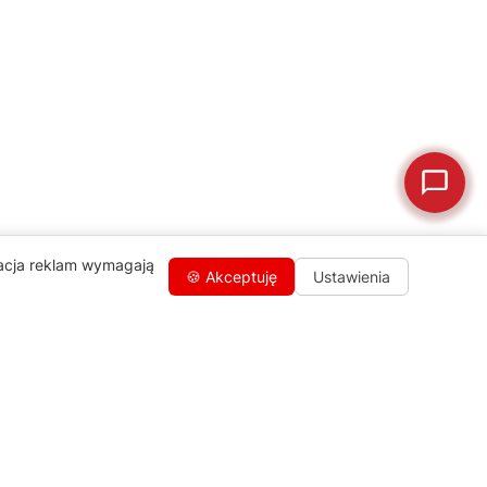
🛒
Jak kupić w sklepie?
🧴
Odkamienianie
🗹
Reklamacja naprawy
📦
Reklamacja towaru
zacja reklam wymagają
🍪 Akceptuję
Ustawienia
Kontakty
+48 459 568 444