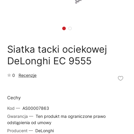
🗹
Reklamacja naprawy
📦
Reklamacja towaru
Siatka tacki ociekowej
DeLonghi EC 9555
0
Recenzje
Cechy
Kod —
AS00007863
Gwarancja —
Ten produkt ma ograniczone prawo
odstąpienia od umowy
Producent —
DeLonghi