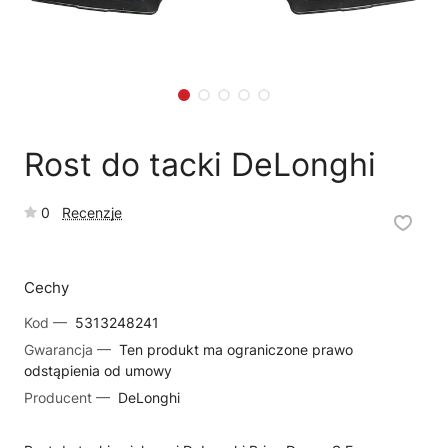
🗹
Reklamacja naprawy
📦
Reklamacja towaru
Rost do tacki DeLonghi
0
Recenzje
Cechy
Kod —
5313248241
Gwarancja —
Ten produkt ma ograniczone prawo
odstąpienia od umowy
Producent —
DeLonghi