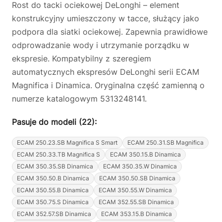
Rost do tacki ociekowej DeLonghi – element
konstrukcyjny umieszczony w tacce, służący jako
podpora dla siatki ociekowej. Zapewnia prawidłowe
odprowadzanie wody i utrzymanie porządku w
ekspresie. Kompatybilny z szeregiem
automatycznych ekspresów DeLonghi serii ECAM
Magnifica i Dinamica. Oryginalna część zamienną o
numerze katalogowym 5313248141.
Pasuje do modeli (22):
ECAM 250.23.SB Magnifica S Smart
ECAM 250.31.SB Magnifica
ECAM 250.33.TB Magnifica S
ECAM 350.15.B Dinamica
ECAM 350.35.SB Dinamica
ECAM 350.35.W Dinamica
ECAM 350.50.B Dinamica
ECAM 350.50.SB Dinamica
ECAM 350.55.B Dinamica
ECAM 350.55.W Dinamica
ECAM 350.75.S Dinamica
ECAM 352.55.SB Dinamica
ECAM 352.57.SB Dinamica
ECAM 353.15.B Dinamica