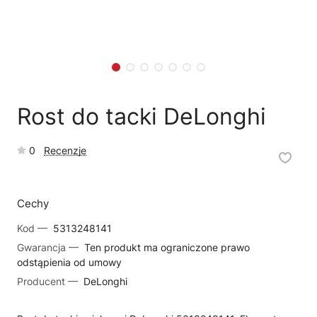
🗹
Reklamacja naprawy
📦
Reklamacja towaru
Rost do tacki DeLonghi
0
Recenzje
Cechy
Kod —
5313248141
Gwarancja —
Ten produkt ma ograniczone prawo
odstąpienia od umowy
Producent —
DeLonghi