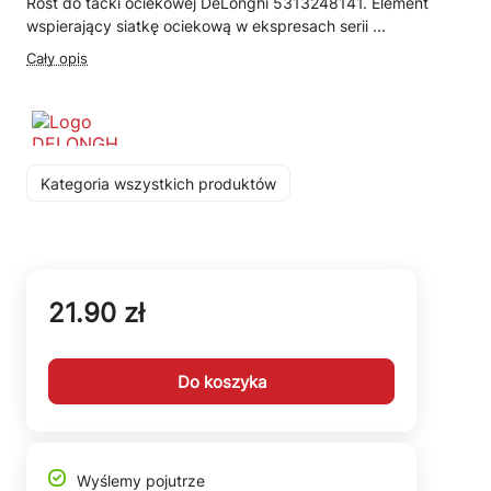
Rost do tacki ociekowej DeLonghi 5313248141. Element
wspierający siatkę ociekową w ekspresach serii ...
Cały opis
Kategoria wszystkich produktów
21.90 zł
Do koszyka
Wyślemy pojutrze