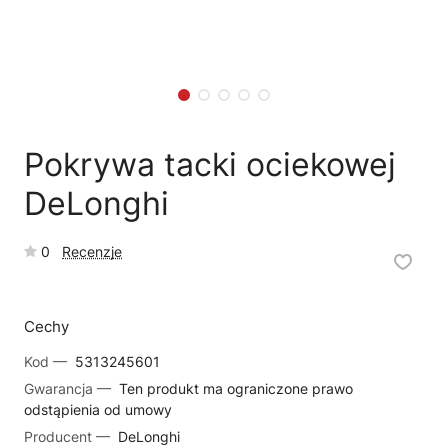
🗹
Reklamacja naprawy
📦
Reklamacja towaru
Pokrywa tacki ociekowej
DeLonghi
0
Recenzje
Cechy
Kod —
5313245601
Gwarancja —
Ten produkt ma ograniczone prawo
odstąpienia od umowy
Producent —
DeLonghi