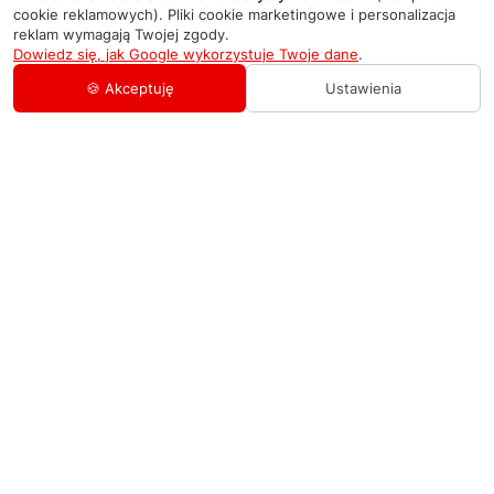
cookie reklamowych). Pliki cookie marketingowe i personalizacja
reklam wymagają Twojej zgody.
Dowiedz się, jak Google wykorzystuje Twoje dane
.
🍪 Akceptuję
Ustawienia
AGD Group
O firmie
Pomoc
Nowości
Zamówienie i płatność
Kontakty
Promocje
Zasady dostawy urządzeń
+48 459 568 444
Kontakt
info@agdgroup.pl
Regulamin usług serwisowych
Al. Włókniarzy 234A, 90-556 Łódź oddzielne
wejście po lewej stronie budynku, lokal 2
Wymiana i zwrot towaru