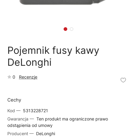
🛒
Jak kupić w sklepie?
🧴
Odkamienianie
🗹
Reklamacja naprawy
📦
Reklamacja towaru
Pojemnik fusy kawy
DeLonghi
0
Recenzje
Cechy
Kod —
5313228721
Gwarancja —
Ten produkt ma ograniczone prawo
odstąpienia od umowy
Producent —
DeLonghi