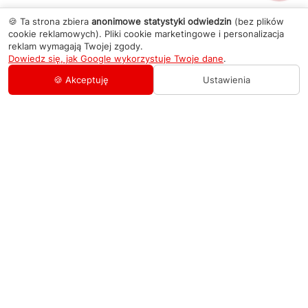
🍪 Ta strona zbiera
anonimowe statystyki odwiedzin
(bez plików
cookie reklamowych). Pliki cookie marketingowe i personalizacja
reklam wymagają Twojej zgody.
Dowiedz się, jak Google wykorzystuje Twoje dane
.
🍪 Akceptuję
Ustawienia
AGD Group
O firmie
Pomoc
Nowości
Zamówienie i płatność
Kontakty
Promocje
Zasady dostawy urządzeń
+48 459 568 444
Kontakt
info@agdgroup.pl
Regulamin usług serwisowych
Al. Włókniarzy 234A, 90-556 Łódź oddzielne
wejście po lewej stronie budynku, lokal 2