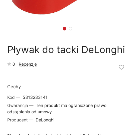
🗹
Reklamacja naprawy
📦
Reklamacja towaru
Pływak do tacki DeLonghi
0
Recenzje
Cechy
Kod —
5313233141
Gwarancja —
Ten produkt ma ograniczone prawo
odstąpienia od umowy
Producent —
DeLonghi