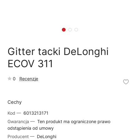
🗹
Reklamacja naprawy
📦
Reklamacja towaru
Gitter tacki DeLonghi
ECOV 311
0
Recenzje
Cechy
Kod —
6013213171
Gwarancja —
Ten produkt ma ograniczone prawo
odstąpienia od umowy
Producent —
DeLonghi