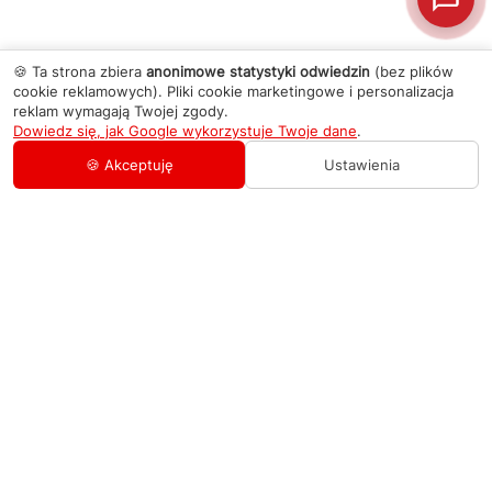
🍪 Ta strona zbiera
anonimowe statystyki odwiedzin
(bez plików
cookie reklamowych). Pliki cookie marketingowe i personalizacja
reklam wymagają Twojej zgody.
Dowiedz się, jak Google wykorzystuje Twoje dane
.
🍪 Akceptuję
Ustawienia
AGD Group
O firmie
Pomoc
Nowości
Zamówienie i płatność
Kontakty
Promocje
Zasady dostawy urządzeń
+48 459 568 444
Kontakt
info@agdgroup.pl
Regulamin usług serwisowych