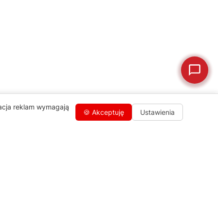
🗹
Reklamacja naprawy
📦
Reklamacja towaru
zacja reklam wymagają
🍪 Akceptuję
Ustawienia
Kontakty
+48 459 568 444
info@agdgroup.pl