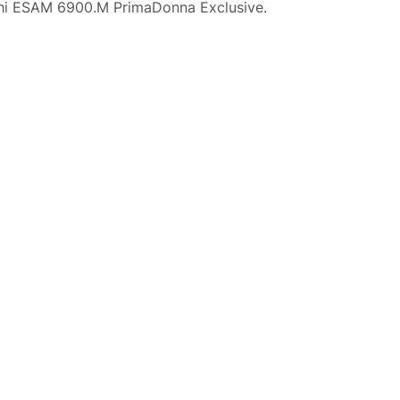
hi ESAM 6900.M PrimaDonna Exclusive.
Justyna — konsultant AI
AGD Group • eksperci od ekspresów
☕
Cześć! Jestem Justyna
Pomogę Ci z ekspresem do kawy — sprawdzenie,
naprawa, części zamienne lub złożenie zamówienia.
Jak oddać do
🔎
Status naprawy
🔧
naprawy?
💰
Ile kosztuje naprawa?
☕
Ekspres nie działa
🛠
Szukam części
📖
Instrukcja obsługi
🛒
Jak kupić w sklepie?
🧴
Odkamienianie