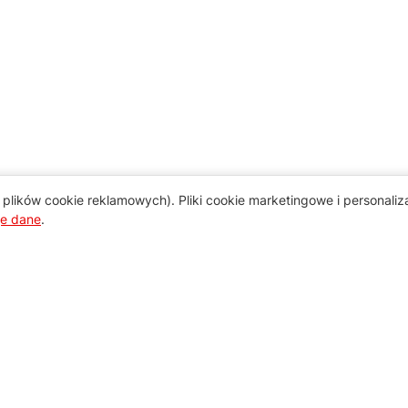
plików cookie reklamowych). Pliki cookie marketingowe i personali
je dane
.
Pomoc
Zamówienie i płatność
Zasady dostawy urządzeń