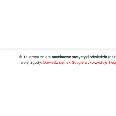
🍪 Ta strona zbiera
anonimowe statystyki odwiedzin
(bez 
Twojej zgody.
Dowiedz się, jak Google wykorzystuje Two
AGD Group
O firmie
Nowości