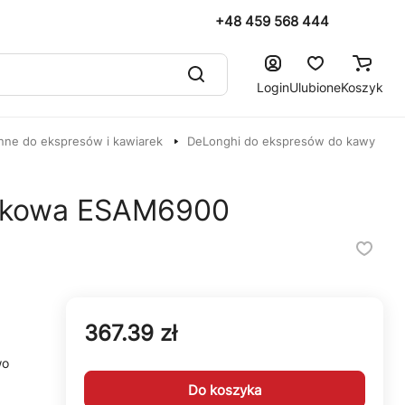
+48 459 568 444
Login
Ulubione
Koszyk
nne do ekspresów i kawiarek
DeLonghi do ekspresów do kawy
iekowa ESAM6900
367.39 zł
wo
Do koszyka